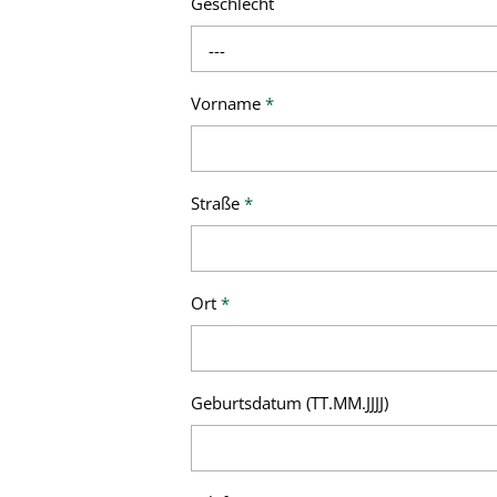
Geschlecht
---
Vorname
*
Straße
*
Ort
*
Geburtsdatum (TT.MM.JJJJ)