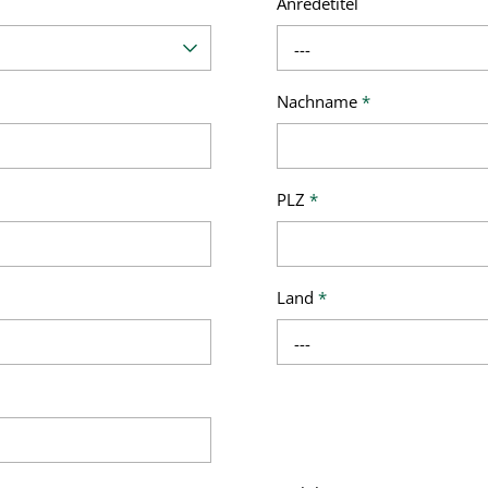
Anredetitel
---
Nachname
*
PLZ
*
Land
*
---