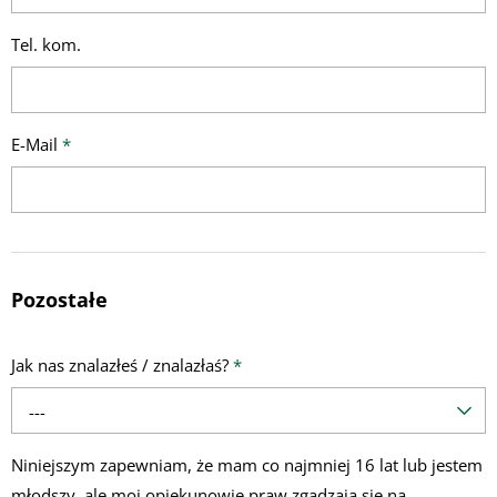
Tel. kom.
E-Mail
*
Pozostałe
Jak nas znalazłeś / znalazłaś?
*
---
Niniejszym zapewniam, że mam co najmniej 16 lat lub jestem
młodszy, ale moi opiekunowie praw zgadzają się na